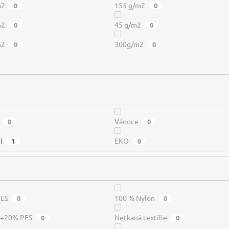
m2
155 g/m2
0
0
m2
45 g/m2
0
0
m2
300g/m2
0
0
Vánoce
0
0
í
EKO
1
0
PES
100 % Nylon
0
0
a+20% PES
Netkaná textilie
0
0