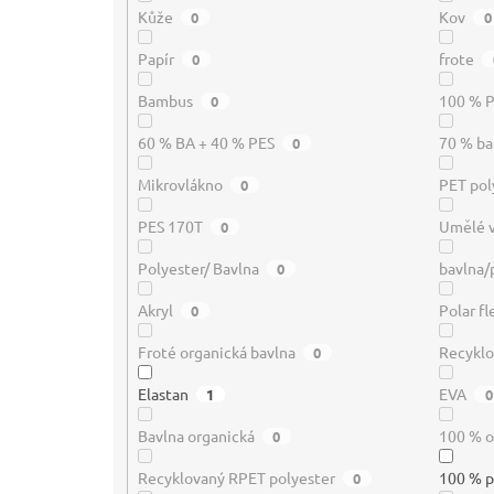
Kůže
Kov
0
0
Papír
frote
0
Bambus
100 % P
0
60 % BA + 40 % PES
70 % ba
0
Mikrovlákno
PET pol
0
PES 170T
Umělé 
0
Polyester/ Bavlna
bavlna/
0
Akryl
Polar f
0
Froté organická bavlna
Recyklo
0
Elastan
EVA
1
0
Bavlna organická
100 % o
0
Recyklovaný RPET polyester
100 % p
0