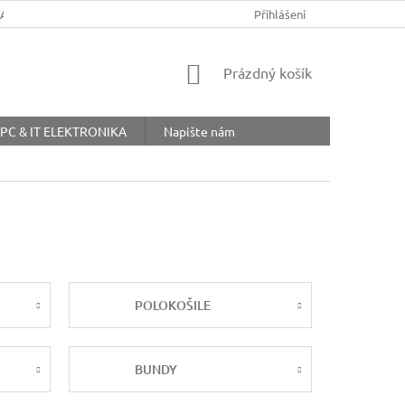
ŘÁD
OBCHODNÍ PODMÍNKY
COOKIES
Přihlášení
OCHRANA OSOBNÍ
NÁKUPNÍ
Prázdný košík
KOŠÍK
PC & IT ELEKTRONIKA
Napište nám
POLOKOŠILE
BUNDY