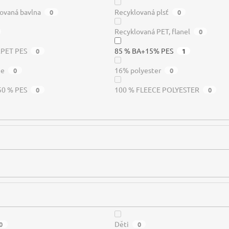
ovaná bavlna
Recyklovaná plsť
0
0
Recyklovaná PET, flanel
0
RPET PES
85 % BA+15% PES
0
1
me
16% polyester
0
0
50 % PES
100 % FLEECE POLYESTER
0
0
Děti
0
0