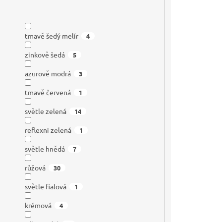
tmavě šedý melír
4
zinkově šedá
5
azurově modrá
3
tmavě červená
1
světle zelená
14
reflexni zelená
1
světle hnědá
7
růžová
30
světle fialová
1
krémová
4