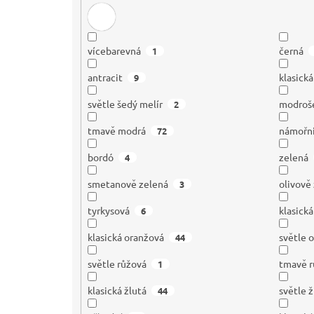
vícebarevná
černá
1
antracit
klasick
9
světle šedý melír
modroš
2
tmavě modrá
námořn
72
bordó
zelená
4
smetanově zelená
olivově
3
tyrkysová
klasick
6
klasická oranžová
světle 
44
světle růžová
tmavě r
1
klasická žlutá
světle ž
44