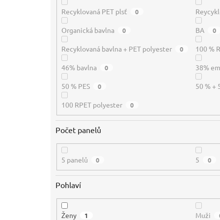
Recyklovaná PET plsť
Reycykl
0
Organická bavlna
BA
0
0
Recyklovaná bavlna + PET polyester
100 % 
0
46% bavlna
38% e
0
50 % PES
50 % + 
0
100 RPET polyester
0
Počet panelů
5 panelů
5
0
0
Pohlaví
Ženy
Muži
1