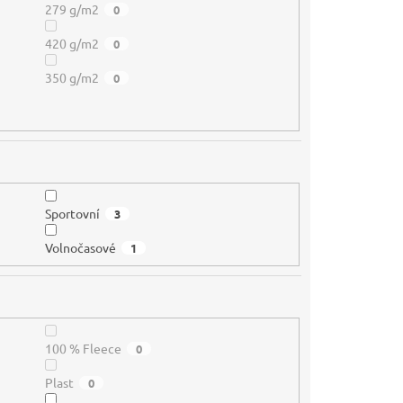
279 g/m2
0
420 g/m2
0
350 g/m2
0
Sportovní
3
Volnočasové
1
100 % Fleece
0
Plast
0