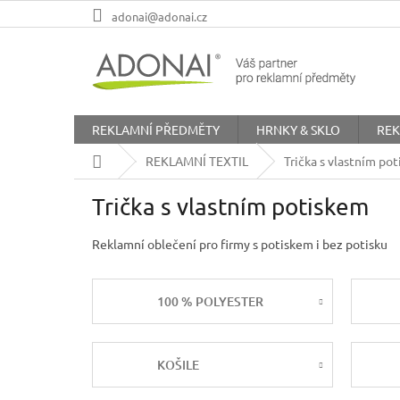
Přejít
adonai@adonai.cz
na
obsah
REKLAMNÍ PŘEDMĚTY
HRNKY & SKLO
REK
Domů
REKLAMNÍ TEXTIL
Trička s vlastním po
Trička s vlastním potiskem
Reklamní oblečení pro firmy s potiskem i bez potisku
100 % POLYESTER
KOŠILE