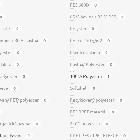
PES 600D
0
65 % bavlna + 35 % PES
0
0
lastic
Polyster
0
0
mbus + 30 % bavlna
fleece 250 g/m2
0
0
yester
Pšeničná sláma
0
0
vlákno
Bavlna/ Polyester
0
0
polyester
100 % Polyester
0
1
leece
Softshell
0
0
vaný PET/ polyester
Recyklovaný polyester
0
0
PES RPET materiál
0
rganická bavlna
210D polyester
0
0
ique bavlna
RPET PES+RPET FLEECE
1
0