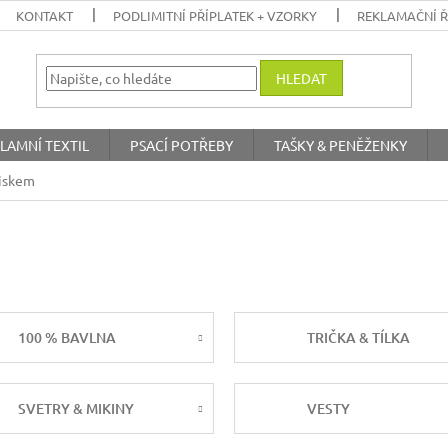
KONTAKT
PODLIMITNÍ PŘÍPLATEK + VZORKY
REKLAMAČNÍ 
HLEDAT
LAMNÍ TEXTIL
PSACÍ POTŘEBY
TAŠKY & PENĚŽENKY
tiskem
100 % BAVLNA
TRIČKA & TÍLKA
SVETRY & MIKINY
VESTY