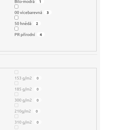
Bílo-modrá
1
00 vícebarevná
3
50 hnědá
2
PR přírodní
4
153 g/m2
0
185 g/m2
0
300 g/m2
0
210g/m2
0
310 g/m2
0