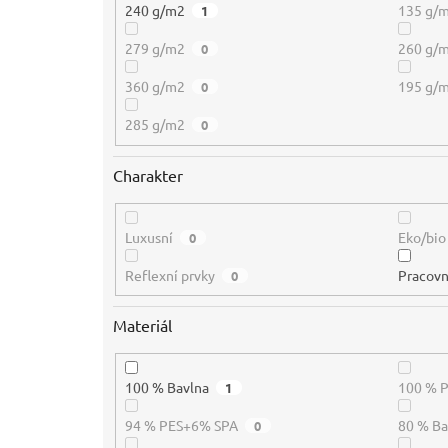
240 g/m2
135 g/
1
279 g/m2
260 g/
0
360 g/m2
195 g/
0
285 g/m2
0
Charakter
Luxusní
Eko/bio
0
Reflexní prvky
Pracovn
0
Materiál
100 % Bavlna
100 % 
1
94 % PES+6% SPA
80 % B
0