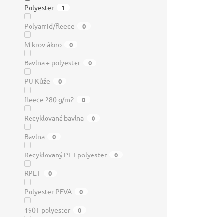
Polyester
1
Polyamid/fleece
0
Mikrovlákno
0
Bavlna + polyester
0
PU Kůže
0
fleece 280 g/m2
0
Recyklovaná bavlna
0
Bavlna
0
Recyklovaný PET polyester
0
RPET
0
Polyester PEVA
0
190T polyester
0