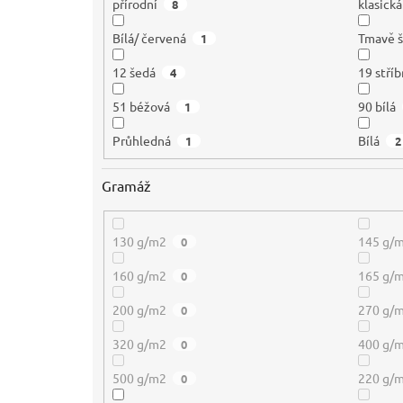
přírodní
klasická
8
Bílá/ červená
Tmavě 
1
12 šedá
19 stříb
4
51 béžová
90 bílá
1
Průhledná
Bílá
1
2
Gramáž
130 g/m2
145 g/
0
160 g/m2
165 g/
0
200 g/m2
270 g/
0
320 g/m2
400 g/
0
500 g/m2
220 g/
0