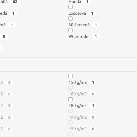
 bílá
Hnědá
82
1
šedá
Lososová
1
1
rná
30 červená
1
1
99 přírodní
5
1
m2
150 g/m2
0
1
m2
180 g/m2
0
0
m2
280 g/m2
0
1
m2
190 g/m2
0
0
m2
450 g/m2
0
0