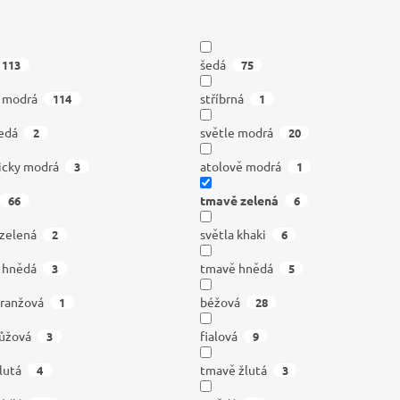
šedá
113
75
á modrá
stříbrná
114
1
edá
světle modrá
2
20
icky modrá
atolově modrá
3
1
tmavě zelená
66
6
 zelená
světla khaki
2
6
á hnědá
tmavě hnědá
3
5
oranžová
béžová
1
28
ůžová
fialová
3
9
lutá
tmavě žlutá
4
3