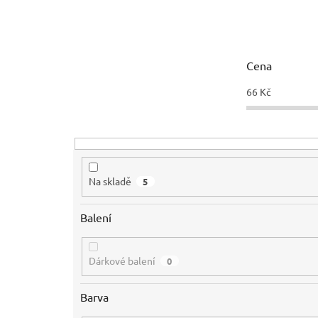
n
í
p
r
Cena
o
d
66
Kč
u
k
t
ů
Na skladě
5
Balení
Dárkové balení
0
Barva