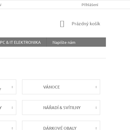
ŘÁD
OBCHODNÍ PODMÍNKY
COOKIES
Přihlášení
OCHRANA OSOBNÍ
NÁKUPNÍ
Prázdný košík
KOŠÍK
PC & IT ELEKTRONIKA
Napište nám
VÁNOCE
Y
Y
NÁŘADÍ & SVÍTILNY
DÁRKOVÉ OBALY