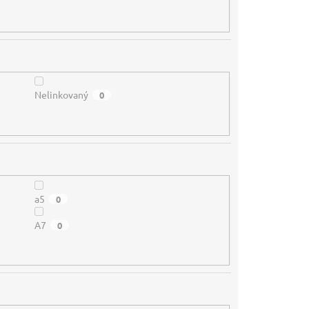
Nelinkovaný
0
a5
0
A7
0