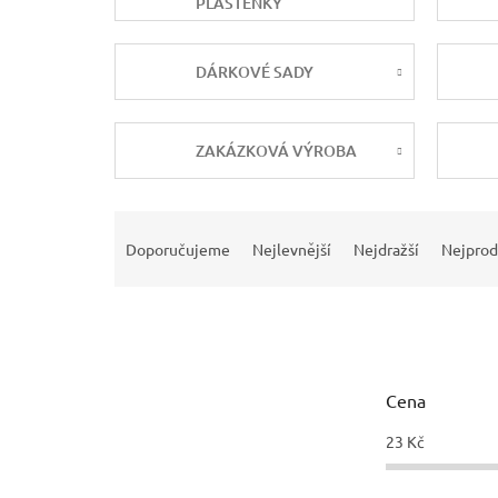
PLÁŠTĚNKY
DÁRKOVÉ SADY
ZAKÁZKOVÁ VÝROBA
Ř
a
Doporučujeme
Nejlevnější
Nejdražší
Nejprod
z
e
n
í
p
r
Cena
o
d
23
Kč
u
k