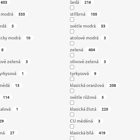
šedá
603
216
á modrá
stříbrná
535
105
edá
světle modrá
5
53
icky modrá
atolově modrá
10
3
zelená
8
404
ově zelená
olivově zelená
3
3
tyrkysová
tyrkysová
1
9
hnědá
klasická oranžová
13
208
světle růžová
114
5
ialová
klasická žlutá
1
220
CU měděná
29
3
dná
klasická bílá
27
419