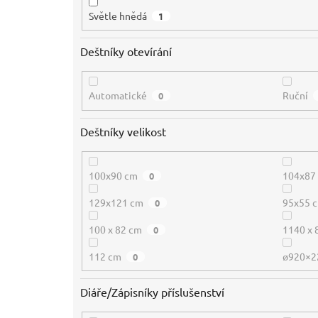
Světle hnědá
1
Deštníky otevírání
Automatické
Ruční
0
Deštníky velikost
100x90 cm
104x87
0
129x121 cm
95x55 
0
100 x 82 cm
1140 x
0
112 cm
ø920×
0
Diáře/Zápisníky příslušenství