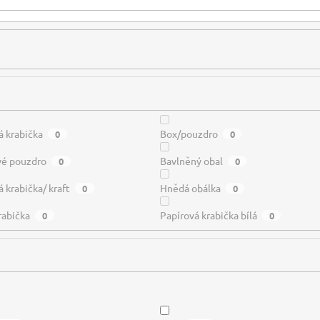
á krabička
Box/pouzdro
0
0
vé pouzdro
Bavlněný obal
0
0
 krabička/ kraft
Hnědá obálka
0
0
rabička
Papírová krabička bílá
0
0