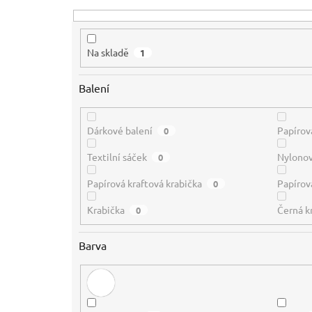
t
ů
Na skladě
1
Balení
Dárkové balení
Papírov
0
Textilní sáček
Nylono
0
Papírová kraftová krabička
Papírová
0
Krabička
Černá k
0
Barva