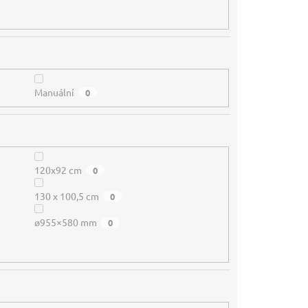
Manuální
0
120x92 cm
0
130 x 100,5 cm
0
ø955×580 mm
0