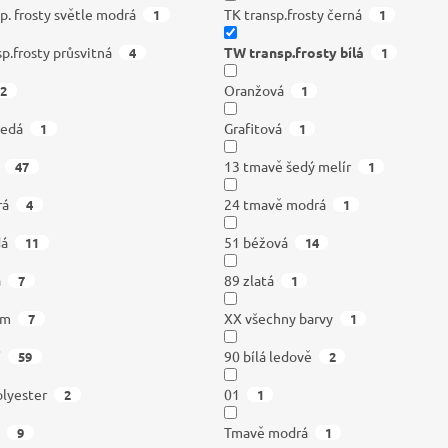
p. frosty světle modrá
TK transp.frosty černá
1
1
sp.frosty průsvitná
TW transp.frosty bílá
4
1
Oranžová
2
1
šedá
Grafitová
1
1
13 tmavě šedý melír
47
1
rá
24 tmavě modrá
4
1
dá
51 béžová
11
14
á
89 zlatá
7
1
om
XX všechny barvy
7
1
í
90 bílá ledově
59
2
lyester
01
2
1
á
Tmavě modrá
9
1