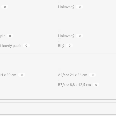
Linkovaný
0
0
pír
Linkovaný
0
0
ý hnědý papír
Bílý
0
0
14 x 20 cm
A4/cca 21 x 26 cm
0
0
B7/cca 8,8 x 12,5 cm
0