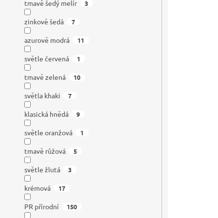
tmavě šedý melír
3
zinkově šedá
7
azurově modrá
11
světle červená
1
tmavě zelená
10
světla khaki
7
klasická hnědá
9
světle oranžová
1
tmavě růžová
5
světle žlutá
3
krémová
17
PR přírodní
150