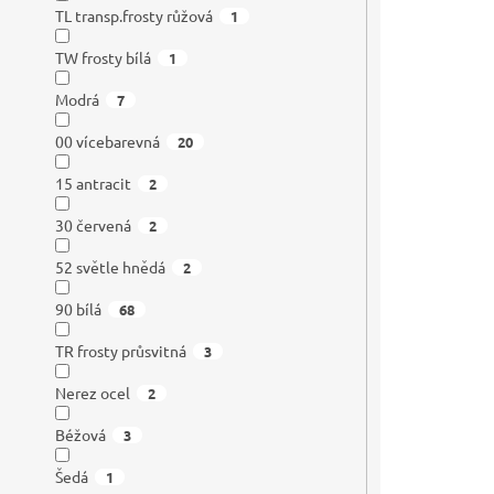
TL transp.frosty růžová
1
TW frosty bílá
1
Modrá
7
00 vícebarevná
20
15 antracit
2
30 červená
2
52 světle hnědá
2
90 bílá
68
TR frosty průsvitná
3
Nerez ocel
2
Béžová
3
Šedá
1