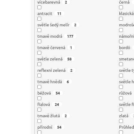
vícebarevná
černá
2
antracit
klasick
11
světle šedý melír
modroš
2
tmavě modrá
námořn
177
tmavě červená
bordó
1
světle zelená
smetan
58
reflexni zelená
světle 
2
tmavě hnědá
světle 
6
béžová
růžová
54
fialová
světle f
24
tmavě žlutá
zlatá
2
přírodní
Průhle
54