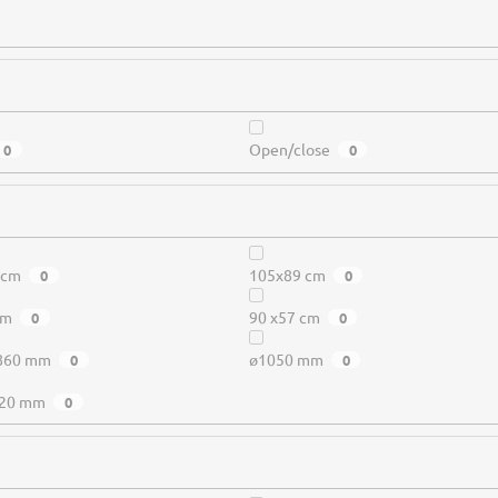
Open/close
0
0
 cm
105x89 cm
0
0
cm
90 x57 cm
0
0
 860 mm
ø1050 mm
0
0
220 mm
0