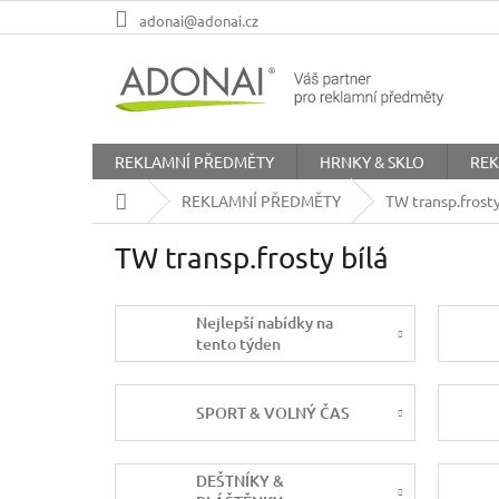
Přejít
adonai@adonai.cz
na
obsah
REKLAMNÍ PŘEDMĚTY
HRNKY & SKLO
REK
Domů
REKLAMNÍ PŘEDMĚTY
TW transp.frosty
TW transp.frosty bílá
Nejlepší nabídky na
tento týden
SPORT & VOLNÝ ČAS
DEŠTNÍKY &