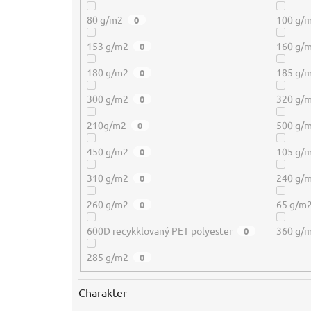
80 g/m2
100 g/
0
153 g/m2
160 g/
0
180 g/m2
185 g/
0
300 g/m2
320 g/
0
210g/m2
500 g/
0
450 g/m2
105 g/
0
310 g/m2
240 g/
0
260 g/m2
65 g/m
0
600D recykklovaný PET polyester
360 g/
0
285 g/m2
0
Charakter