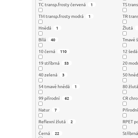
TC transp.frosty červená
TS trans
1
TM transp.frosty modrá
TR tran
1
Hnědá
Žlutá
1
Bílá
Tmavě 
40
10 černá
12 šedá
110
19 stříbrná
20 mod
53
40 zelená
50 hně
3
54 tmavě hnědá
80 žlut
1
99 přírodní
CR chr
62
Natur
Přírodn
7
Reflexní žlutá
RPET po
2
Černá
Stříbrn
22