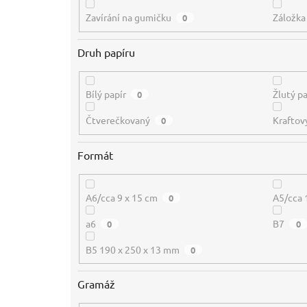
Zavírání na gumičku
Záložka
0
Druh papíru
Bílý papír
Žlutý pa
0
Čtverečkovaný
Kraftov
0
Formát
A6/cca 9 x 15 cm
A5/cca 
0
a6
B7
0
0
B5 190 x 250 x 13 mm
0
Gramáž