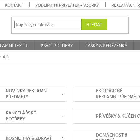
KONTAKT
PODLIMITNÍ PŘÍPLATEK + VZORKY
REKLAMAČNÍ 
HLEDAT
LAMNÍ TEXTIL
PSACÍ POTŘEBY
TAŠKY & PENĚŽENKY
 bílá
NOVINKY REKLAMNÍ
EKOLOGICKÉ
PŘEDMĚTY
REKLAMNÍ PŘEDMĚT
KANCELÁŘSKÉ
PŘÍVĚŠKY & KLÍČENK
POTŘEBY
DOMÁCNOST &
KOSMETIKA & ZDRAVÍ