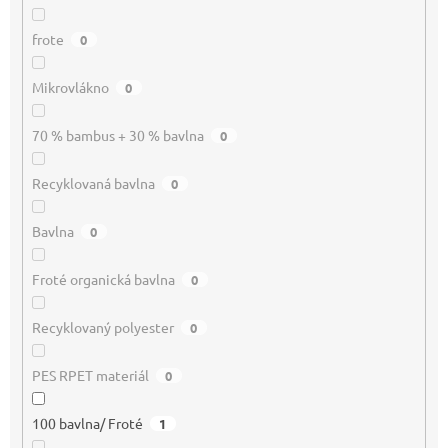
frote
0
Mikrovlákno
0
70 % bambus + 30 % bavlna
0
Recyklovaná bavlna
0
Bavlna
0
Froté organická bavlna
0
Recyklovaný polyester
0
PES RPET materiál
0
100 bavlna/ Froté
1