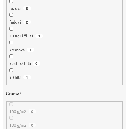
růžová
3
fialová
2
klasická žlutá
3
krémová
1
klasická bílá
9
90 bílá
1
Gramáž
160 g/m2
0
180 g/m2
0