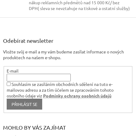
a
nákup reklamních předmětů nad 15 000 Kč/ bez
c
DPH( sleva se nevztahuje na tiskové a ostatní služby)
í
p
Z
r
á
v
p
k
a
Odebírat newsletter
y
t
v
Vložte svůj e-mail a my vám budeme zasílat informace o nových
í
ý
produktech na našem e-shopu.
p
i
s
E-mail
u
Souhlasím se zasíláním obchodních sdělení na tuto e-
mailovou adresu a za tím účelem se zpracováním tohoto
osobního údaje viz
Podmínky ochrany osobních údajů
PŘIHLÁSIT SE
MOHLO BY VÁS ZAJÍMAT