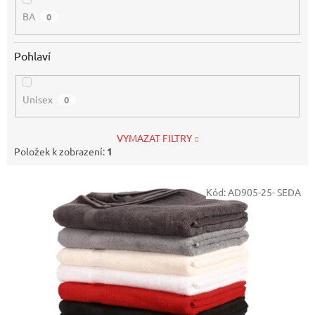
BA
0
Pohlaví
Unisex
0
VYMAZAT FILTRY
Položek k zobrazení:
1
V
Kód:
AD905-25- SEDA
ý
p
i
s
p
r
o
d