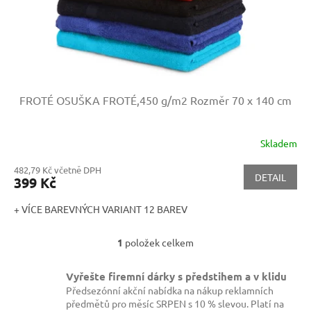
u
k
t
ů
FROTÉ OSUŠKA FROTÉ,450 g/m2
Rozměr 70 x 140 cm
Skladem
482,79 Kč včetně DPH
DETAIL
399 Kč
+ VÍCE BAREVNÝCH VARIANT 12 BAREV
1
položek celkem
O
v
l
Vyřešte firemní dárky s předstihem a v klidu
á
Předsezónní akční nabídka na nákup reklamních
d
předmětů pro měsíc SRPEN s 10 % slevou. Platí na