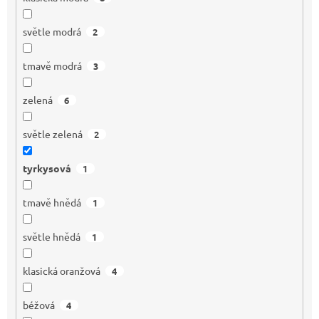
světle modrá
2
tmavě modrá
3
zelená
6
světle zelená
2
tyrkysová
1
tmavě hnědá
1
světle hnědá
1
klasická oranžová
4
béžová
4