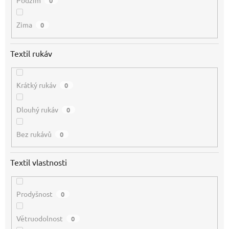
Podzim
0
Zima
0
Textil rukáv
Krátký rukáv
0
Dlouhý rukáv
0
Bez rukávů
0
Textil vlastnosti
Prodyšnost
0
Větruodolnost
0