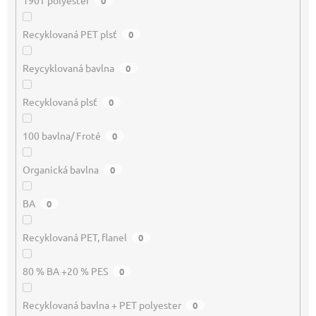
190T polyester
0
Recyklovaná PET plsť
0
Reycyklovaná bavlna
0
Recyklovaná plsť
0
100 bavlna/ Froté
0
Organická bavlna
0
BA
0
Recyklovaná PET, flanel
0
80 % BA +20 % PES
0
Recyklovaná bavlna + PET polyester
0