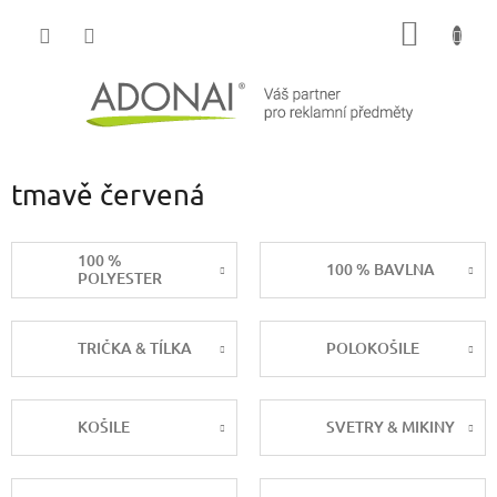
Přejít
NÁKUP
na
obsah
KOŠÍK
tmavě červená
100 %
100 % BAVLNA
POLYESTER
TRIČKA & TÍLKA
POLOKOŠILE
KOŠILE
SVETRY & MIKINY