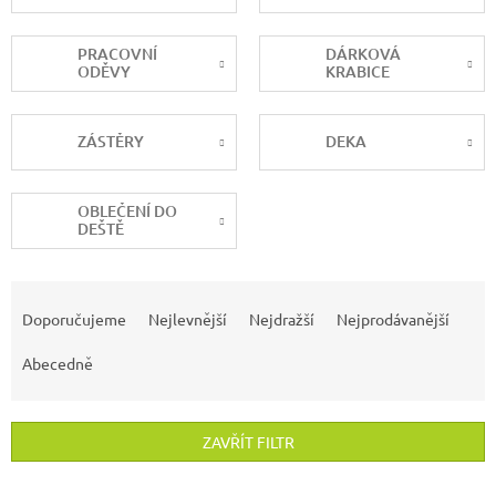
PRACOVNÍ
DÁRKOVÁ
ODĚVY
KRABICE
ZÁSTĚRY
DEKA
OBLEČENÍ DO
DEŠTĚ
Ř
a
Doporučujeme
Nejlevnější
Nejdražší
Nejprodávanější
z
e
Abecedně
n
í
p
ZAVŘÍT FILTR
r
o