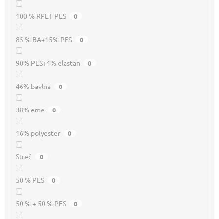
100 % RPET PES
0
85 % BA+15% PES
0
90% PES+4% elastan
0
46% bavlna
0
38% eme
0
16% polyester
0
Streč
0
50 % PES
0
50 % + 50 % PES
0