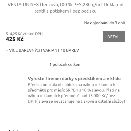
VESTA UNISEX fleecová,100 % PES,280 g/m2
Reklamní
textil s potiskem i bez potisku
Na objednání do 3 dnů
514,25 Kč včetně DPH
DETAIL
425 Kč
+ VÍCE BAREVNÝCH VARIANT 10 BAREV
1
položek celkem
O
v
l
Vyřešte firemní dárky s předstihem a v klidu
á
Předsezónní akční nabídka na nákup reklamních
d
předmětů pro měsíc SRPEN s 10 % slevou. Platí na
a
nákup reklamních předmětů nad 15 000 Kč/ bez
c
DPH( sleva se nevztahuje na tiskové a ostatní služby)
í
p
Z
r
á
v
p
k