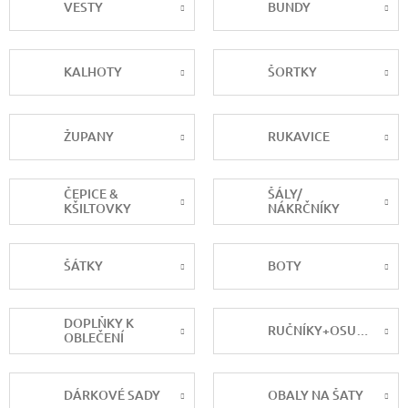
VESTY
BUNDY
KALHOTY
ŠORTKY
ŽUPANY
RUKAVICE
ČEPICE &
ŠÁLY/
KŠILTOVKY
NÁKRČNÍKY
ŠÁTKY
BOTY
DOPLŇKY K
RUČNÍKY+OSUŠKY
OBLEČENÍ
DÁRKOVÉ SADY
OBALY NA ŠATY