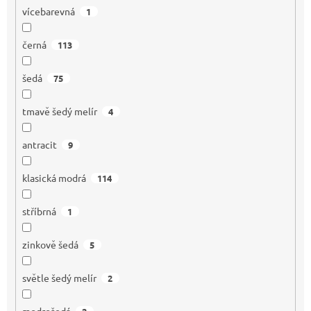
vícebarevná
1
černá
113
šedá
75
tmavě šedý melír
4
antracit
9
klasická modrá
114
stříbrná
1
zinkově šedá
5
světle šedý melír
2
modrošedá