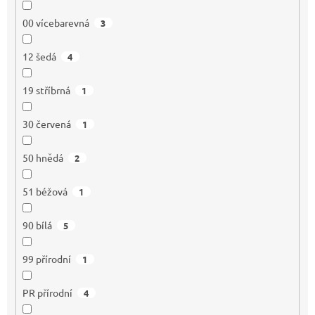
00 vícebarevná
3
12 šedá
4
19 stříbrná
1
30 červená
1
50 hnědá
2
51 béžová
1
90 bílá
5
99 přírodní
1
PR přírodní
4