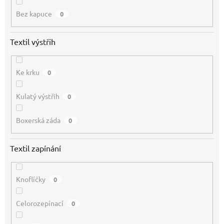
Bez kapuce
0
Textil výstřih
Ke krku
0
Kulatý výstřih
0
Boxerská záda
0
Textil zapínání
Knoflíčky
0
Celorozepínací
0