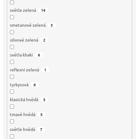
světle zelená
14
smetanově zelená
3
olivově zelená
2
světla khaki
6
reflexni zelená
1
tyrkysová
6
klasická hnědá
3
tmavě hnědá
5
světle hnědá
7