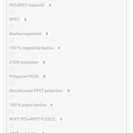
PES RPET materiál
0
RPET
0
Bavlna organická
0
100 % organická bavlna
0
210D polyester
0
Polyester PEVA
0
Recyklovaný RPET polyester
0
100 % pique bavlna
0
RPET PES+RPET FLEECE
0