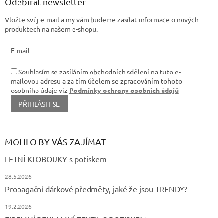
a
Odebírat newsletter
y
t
v
Vložte svůj e-mail a my vám budeme zasílat informace o nových
í
ý
produktech na našem e-shopu.
p
i
s
E-mail
u
Souhlasím se zasíláním obchodních sdělení na tuto e-
mailovou adresu a za tím účelem se zpracováním tohoto
osobního údaje viz
Podmínky ochrany osobních údajů
PŘIHLÁSIT SE
MOHLO BY VÁS ZAJÍMAT
LETNÍ KLOBOUKY s potiskem
28.5.2026
Propagační dárkové předměty, jaké že jsou TRENDY?
19.2.2026