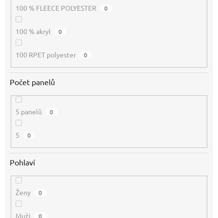
100 % FLEECE POLYESTER
0
100 % akryl
0
100 RPET polyester
0
Počet panelů
5 panelů
0
5
0
Pohlaví
Ženy
0
Muži
0