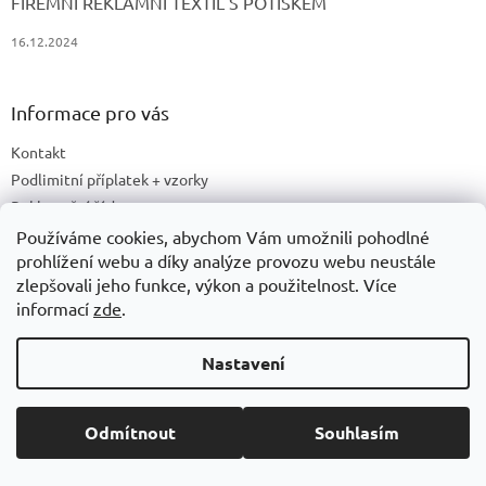
FIREMNÍ REKLAMNÍ TEXTIL S POTISKEM
16.12.2024
Informace pro vás
Kontakt
Podlimitní příplatek + vzorky
Reklamační řád
Obchodní podmínky
Používáme cookies, abychom Vám umožnili pohodlné
prohlížení webu a díky analýze provozu webu neustále
Cookies
zlepšovali jeho funkce, výkon a použitelnost. Více
Ochrana osobních údajů
informací
zde
.
Doprava a platby
Druhy potisku
Nastavení
Příprava a podklady k tisku
Recyklační příspěvky a zpětný odběr elektrozařízení/baterií
Odmítnout
Souhlasím