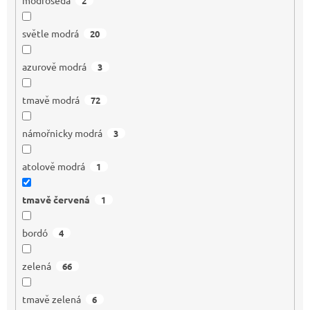
2
světle modrá
20
azurově modrá
3
tmavě modrá
72
námořnicky modrá
3
atolově modrá
1
tmavě červená
1
bordó
4
zelená
66
tmavě zelená
6