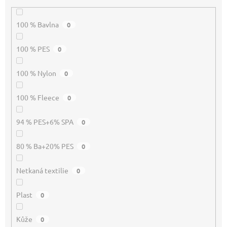
100 % Bavlna
0
100 % PES
0
100 % Nylon
0
100 % Fleece
0
94 % PES+6% SPA
0
80 % Ba+20% PES
0
Netkaná textilie
0
Plast
0
Kůže
0