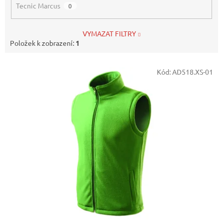
Tecnic Marcus
0
VYMAZAT FILTRY
Položek k zobrazení:
1
V
Kód:
AD518.XS-01
ý
p
i
s
p
r
o
d
u
k
t
ů