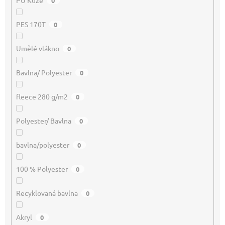
PU Kůže
0
PES 170T
0
Umělé vlákno
0
Bavlna/ Polyester
0
fleece 280 g/m2
0
Polyester/ Bavlna
0
bavlna/polyester
0
100 % Polyester
0
Recyklovaná bavlna
0
Akryl
0